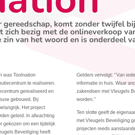
r gereedschap, komt zonder twijfel bij
 zich bezig met de onlineverkoop v
e zin van het woord en is onderdeel
en was Toolnation
Gelders vervolgt: ‘’Van iede
tiecentrum te realiseren.
informatie in huis. Waar an
iecentrum gerealiseerd en
zakendoen met Vleugels Bev
ouse gebouwd. Bij
worden.’’
elangrijk. Het project
Ten slotte geeft de eigena
den geleid. In afwachting
met Vleugels Beveiliging go
or gekozen om een tijdelijk
projecten reeds aanstaande 
eugels Beveiliging heeft