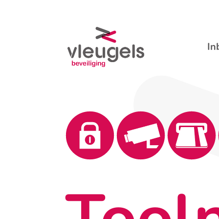
In
Tool