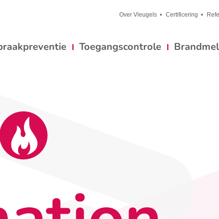
Over Vleugels
Certificering
Refe
braakpreventie
Toegangscontrole
Brandmeld
nation