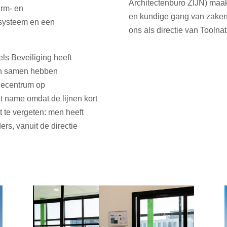
Architectenburo ZIJN
) maak
arm- en
en kundige gang van zaken t
esysteem en een
ons als directie van Toolnat
s Beveiliging heeft
en samen hebben
tiecentrum op
t name omdat de lijnen kort
t te vergeten: men heeft
ers, vanuit de directie