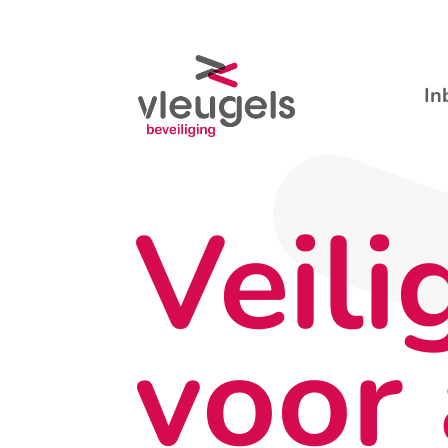
In
Veili
voor 