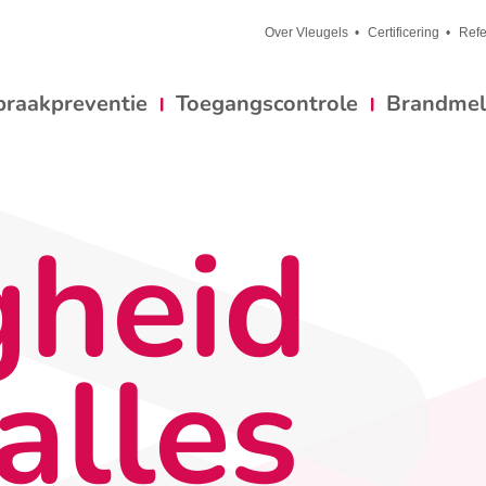
Over Vleugels
Certificering
Refe
braakpreventie
Toegangscontrole
Brandmeld
gheid
alles