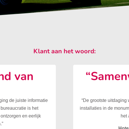
Klant aan het woord:
nd van
“Samenw
”
ing de juiste informatie
“De grootste uitdaging
 bureaucratie is het
installaties in de monu
ontzorgen en eerlijk
het 
.”
Hote