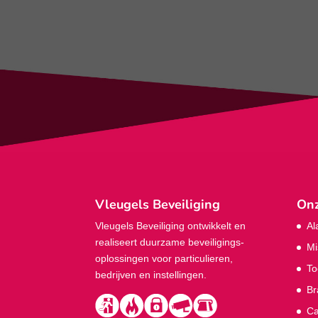
Vleugels Beveiliging
Onz
Vleugels Beveiliging ontwikkelt en
Al
realiseert duurzame beveiligings­
Mi
oplossingen voor particulieren,
To
bedrijven en instellingen.
Br
Ca