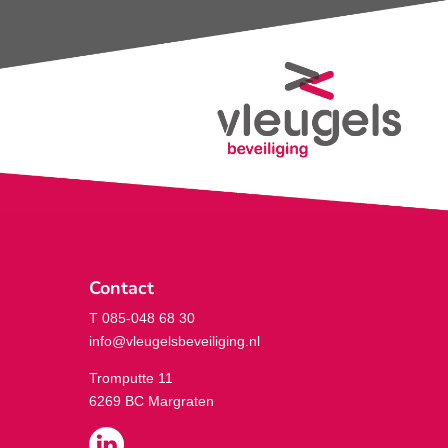
Contact
T 085-048 68 30
info@vleugelsbeveiliging.nl
Tromputte 11
6269 BC Margraten