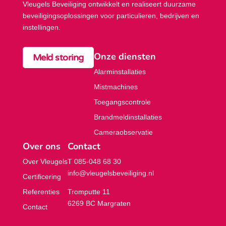
Vleugels Beveiliging ontwikkelt en realiseert duurzame
beveiligings­oplossingen voor particulieren, bedrijven en
instellingen.
Onze diensten
Meld storing
Alarminstallaties
Mistmachines
Toegangscontrole
Brandmeldinstallaties
Cameraobservatie
Over ons
Contact
Over Vleugels
T 085-048 68 30
info@vleugelsbeveiliging.nl
Certificering
Referenties
Tromputte 11
6269 BC Margraten
Contact