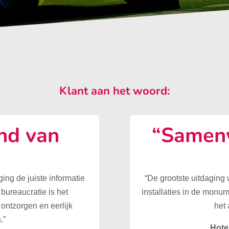
Klant aan het woord:
nd van
“Samenw
”
ing de juiste informatie
“De grootste uitdaging
 bureaucratie is het
installaties in de monu
ontzorgen en eerlijk
het 
.”
Hote