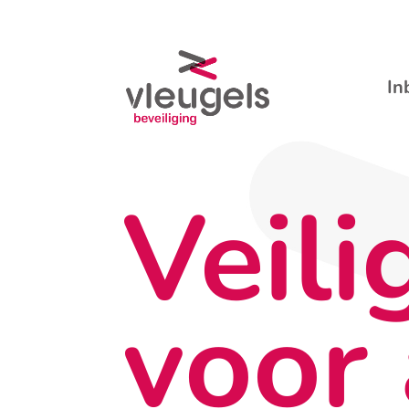
In
Veili
voor 