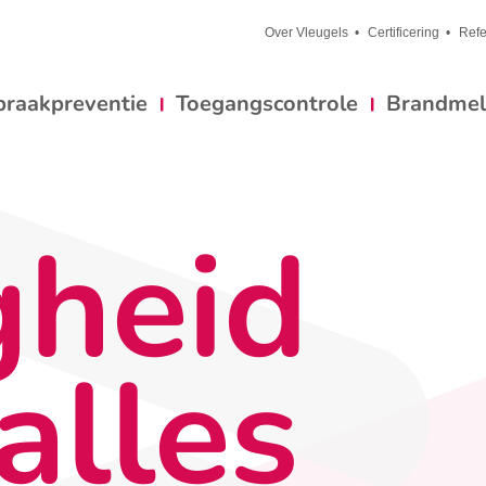
Over Vleugels
Certificering
Refe
braakpreventie
Toegangscontrole
Brandmeld
gheid
alles