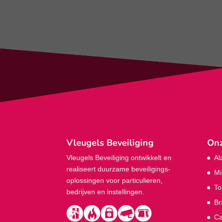
Vleugels Beveiliging
Onz
Vleugels Beveiliging ontwikkelt en
Al
realiseert duurzame beveiligings­
Mi
oplossingen voor particulieren,
To
bedrijven en instellingen.
Br
Ca