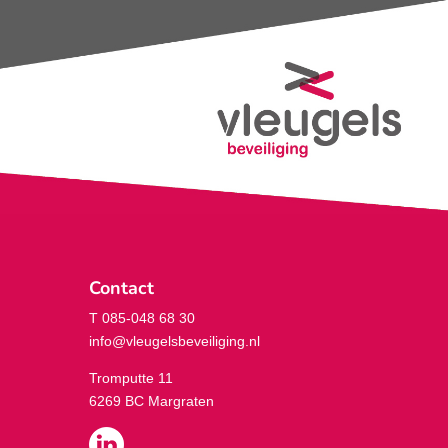
Contact
T 085-048 68 30
info@vleugelsbeveiliging.nl
Tromputte 11
6269 BC Margraten