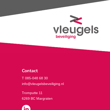
Contact
T 085-048 68 30
info@vleugelsbeveiliging.nl
Tromputte 11
6269 BC Margraten