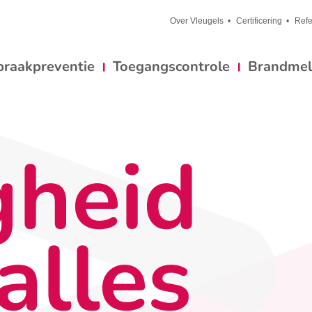
Over Vleugels
Certificering
Refe
braakpreventie
Toegangscontrole
Brandmeld
gheid
alles