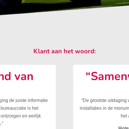
Klant aan het woord:
nd van
“Samenw
”
ing de juiste informatie
“De grootste uitdaging
 bureaucratie is het
installaties in de monu
ontzorgen en eerlijk
het 
.”
Hote