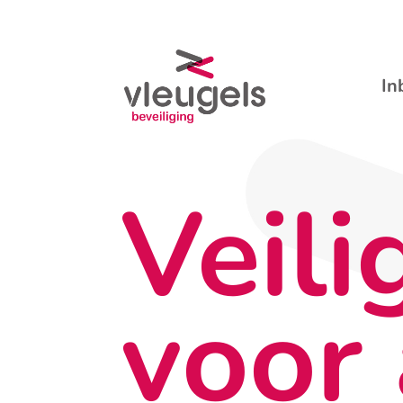
In
Veili
voor 