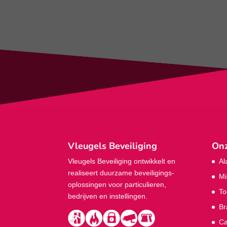
Vleugels Beveiliging
Onz
Vleugels Beveiliging ontwikkelt en
Al
realiseert duurzame beveiligings­
Mi
oplossingen voor particulieren,
To
bedrijven en instellingen.
Br
Ca