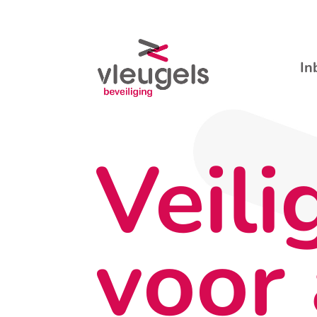
In
Veili
voor 