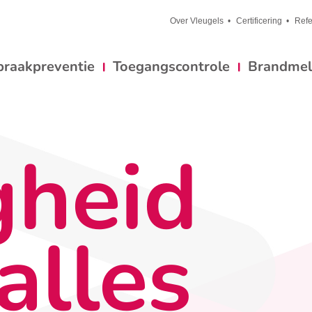
Over Vleugels
Certificering
Refe
braakpreventie
Toegangscontrole
Brandmeld
gheid
alles