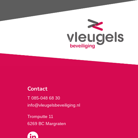
Contact
T 085-048 68 30
info@vleugelsbeveiliging.nl
Tromputte 11
6269 BC Margraten