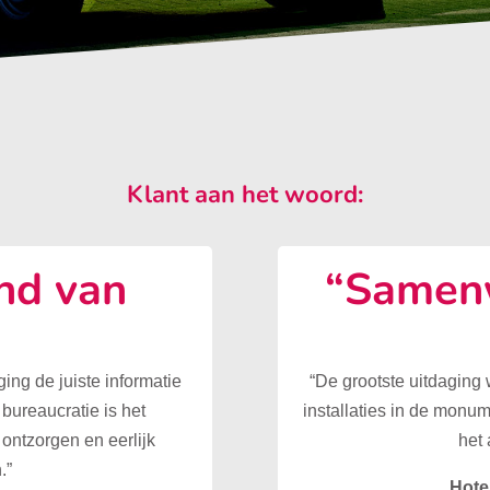
Klant aan het woord:
nd van
“Samenw
”
ing de juiste informatie
“De grootste uitdaging
 bureaucratie is het
installaties in de monu
ontzorgen en eerlijk
het 
.”
Hote