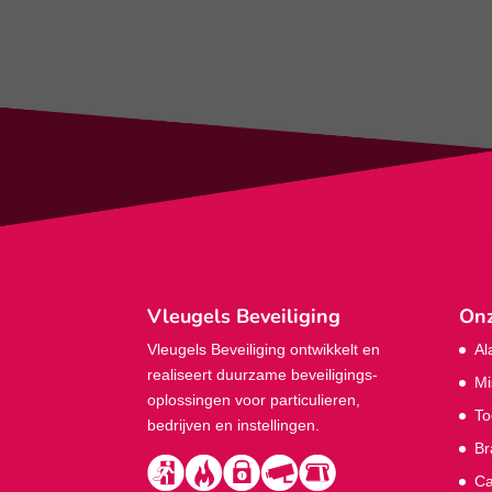
Vleugels Beveiliging
Onz
Vleugels Beveiliging ontwikkelt en
Al
realiseert duurzame beveiligings­
Mi
oplossingen voor particulieren,
To
bedrijven en instellingen.
Br
Ca