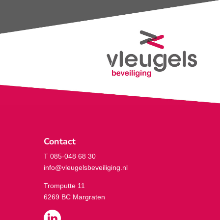
Contact
T 085-048 68 30
info@vleugelsbeveiliging.nl
Tromputte 11
6269 BC Margraten