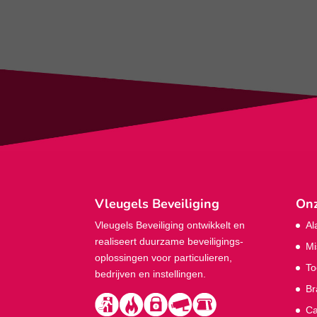
Vleugels Beveiliging
Onz
Vleugels Beveiliging ontwikkelt en
Al
realiseert duurzame beveiligings­
Mi
oplossingen voor particulieren,
To
bedrijven en instellingen.
Br
Ca