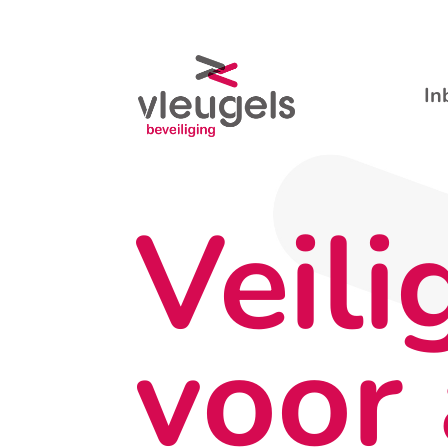
In
Veili
voor 