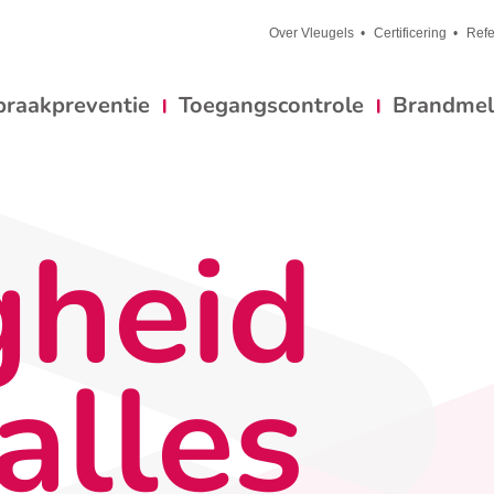
Over Vleugels
Certificering
Refe
braakpreventie
Toegangscontrole
Brandmeld
gheid
alles