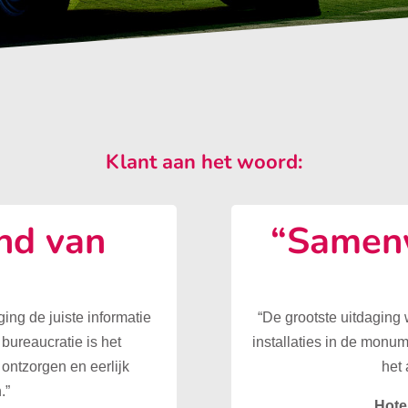
Klant aan het woord:
nd van
“Samenw
”
ing de juiste informatie
“De grootste uitdaging
 bureaucratie is het
installaties in de monu
ontzorgen en eerlijk
het 
.”
Hote