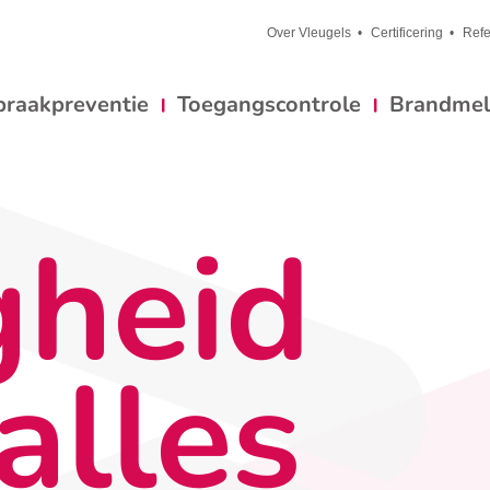
Over Vleugels
Certificering
Refe
braakpreventie
Toegangscontrole
Brandmeld
gheid
alles