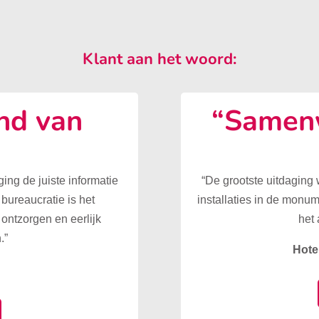
Klant aan het woord:
nd van
“Samenw
”
ing de juiste informatie
“De grootste uitdaging
 bureaucratie is het
installaties in de monu
ontzorgen en eerlijk
het 
.”
Hote