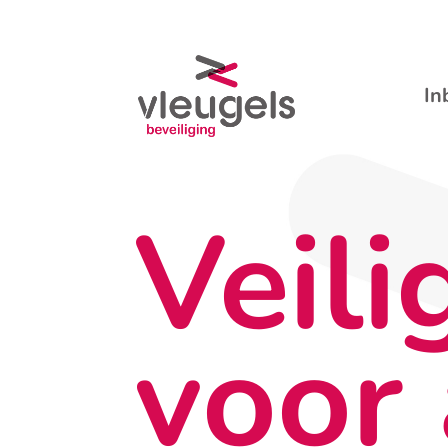
In
Veili
voor 