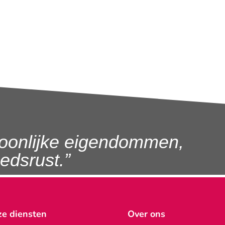
oonlijke eigendommen,
dsrust.”
e diensten
Over ons