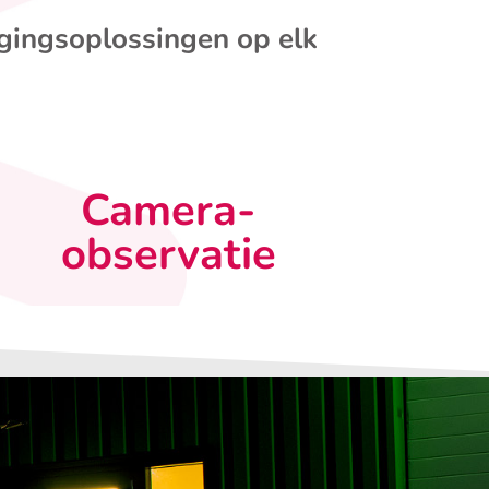
igingsoplossingen op elk
Camera-
observatie