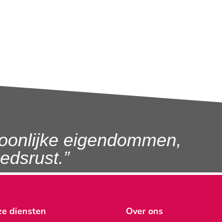
oonlijke eigendommen,
dsrust.”
e diensten
Over ons