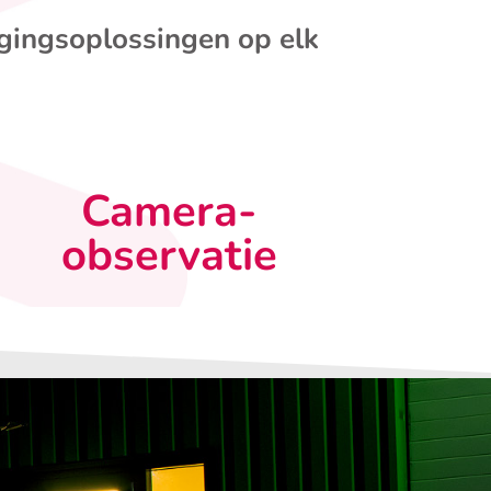
igingsoplossingen op elk
Camera-
observatie