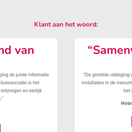
Klant aan het woord:
nd van
“Samenw
”
ing de juiste informatie
“De grootste uitdaging
 bureaucratie is het
installaties in de monu
ontzorgen en eerlijk
het 
.”
Hote