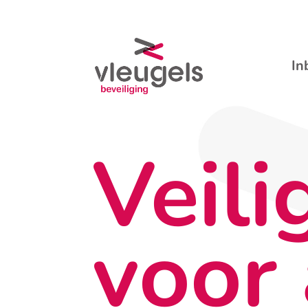
In
Veili
voor 