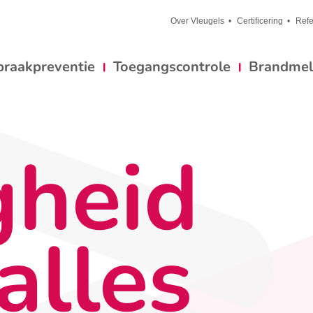
Over Vleugels
Certificering
Refe
braakpreventie
Toegangscontrole
Brandmeld
gheid
alles