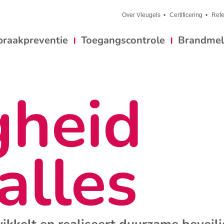
Over Vleugels
Certificering
Refe
braakpreventie
Toegangscontrole
Brandmeld
gheid
alles