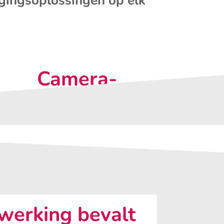
igingsoplossingen op elk
Camera-
observatie
erking bevalt