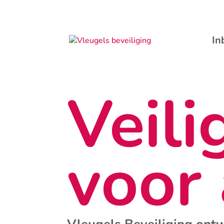
In
Veili
voor 