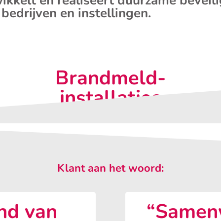
ikkelt en realiseert duurzame beveil
 bedrijven en instellingen.
Brandmeld-
installaties
Klant aan het woord:
nd van
“Samenw