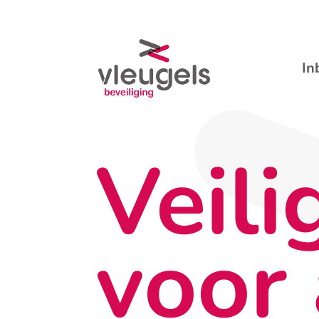
In
Veili
voor 