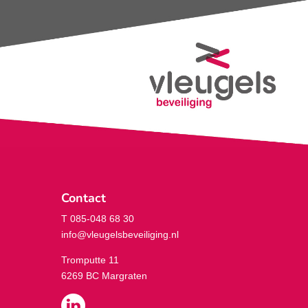
Contact
T 085-048 68 30
info@vleugelsbeveiliging.nl
Tromputte 11
6269 BC Margraten