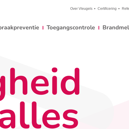
Over Vleugels
Certificering
Refe
braakpreventie
Toegangscontrole
Brandmeld
gheid
alles