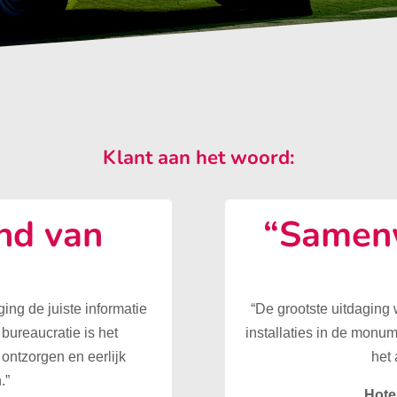
Klant aan het woord:
nd van
“Samenw
”
ing de juiste informatie
“De grootste uitdaging
 bureaucratie is het
installaties in de monu
ontzorgen en eerlijk
het 
.”
Hote