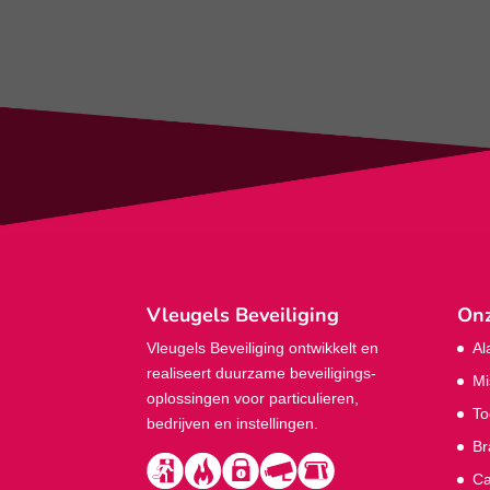
Vleugels Beveiliging
Onz
Vleugels Beveiliging ontwikkelt en
Al
realiseert duurzame beveiligings­
Mi
oplossingen voor particulieren,
To
bedrijven en instellingen.
Br
Ca