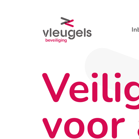
In
Veili
voor 