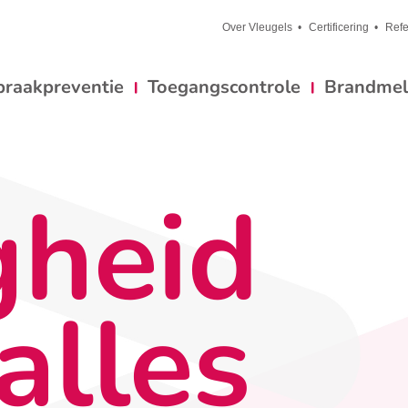
Over Vleugels
Certificering
Refe
braakpreventie
Toegangscontrole
Brandmeld
gheid
alles