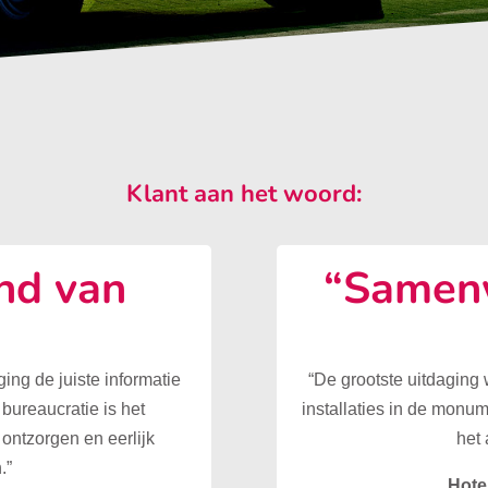
Klant aan het woord:
nd van
“Samenw
”
ing de juiste informatie
“De grootste uitdaging
 bureaucratie is het
installaties in de monu
ontzorgen en eerlijk
het 
.”
Hote