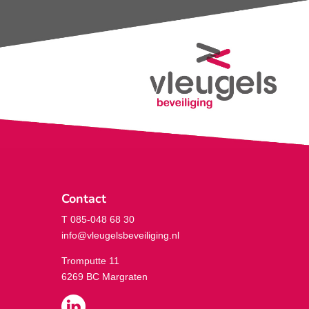
Contact
T 085-048 68 30
info@vleugelsbeveiliging.nl
Tromputte 11
6269 BC Margraten