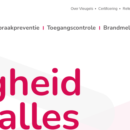
Over Vleugels
Certificering
Refe
braakpreventie
Toegangscontrole
Brandmeld
gheid
alles