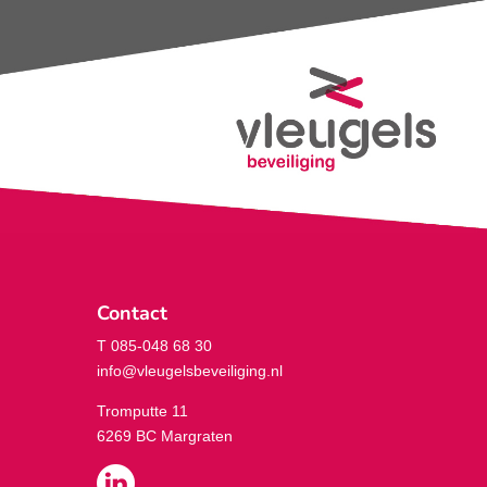
Contact
T 085-048 68 30
info@vleugelsbeveiliging.nl
Tromputte 11
6269 BC Margraten