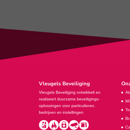
Vleugels Beveiliging
Onz
Vleugels Beveiliging ontwikkelt en
Al
realiseert duurzame beveiligings­
Mi
oplossingen voor particulieren,
To
bedrijven en instellingen.
Br
Ca