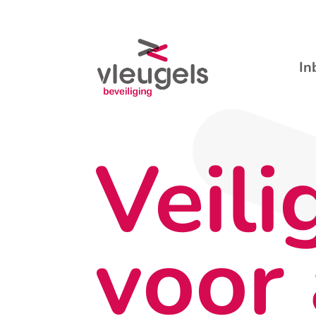
In
Veili
voor 