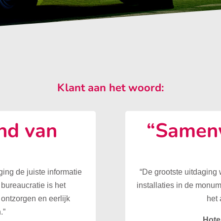
Klant aan het woord:
nd van
“Samenw
”
ing de juiste informatie
“De grootste uitdaging
 bureaucratie is het
installaties in de monu
ontzorgen en eerlijk
het 
.”
Hote