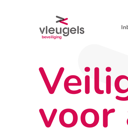
In
Veili
voor 