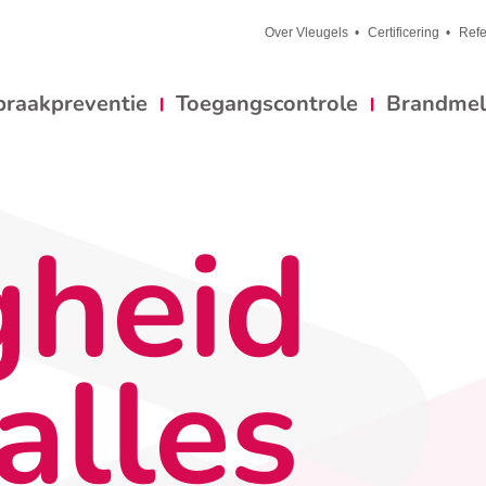
Over Vleugels
Certificering
Refe
braakpreventie
Toegangscontrole
Brandmeld
gheid
alles