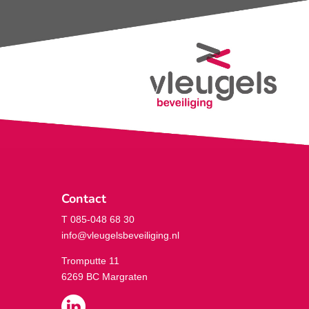
Contact
T 085-048 68 30
info@vleugelsbeveiliging.nl
Tromputte 11
6269 BC Margraten