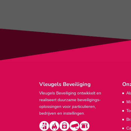
Vleugels Beveiliging
Onz
Vleugels Beveiliging ontwikkelt en
Al
realiseert duurzame beveiligings­
Mi
oplossingen voor particulieren,
To
bedrijven en instellingen.
Br
Ca