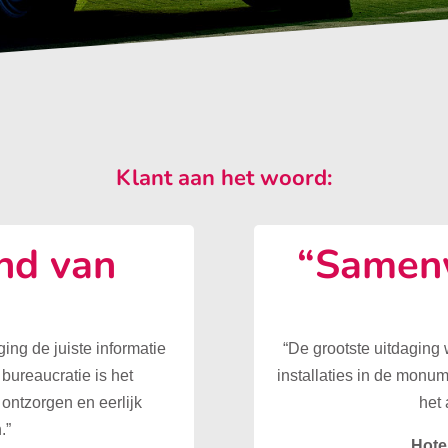
Klant aan het woord:
nd van
“Samenw
”
ing de juiste informatie
“De grootste uitdaging
 bureaucratie is het
installaties in de monu
ontzorgen en eerlijk
het 
.”
Hote