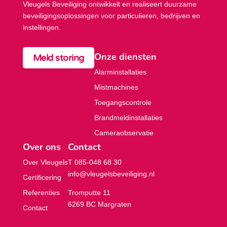
Vleugels Beveiliging ontwikkelt en realiseert duurzame
beveiligings­oplossingen voor particulieren, bedrijven en
instellingen.
Onze diensten
Meld storing
Alarminstallaties
Mistmachines
Toegangscontrole
Brandmeldinstallaties
Cameraobservatie
Over ons
Contact
Over Vleugels
T 085-048 68 30
info@vleugelsbeveiliging.nl
Certificering
Referenties
Tromputte 11
6269 BC Margraten
Contact