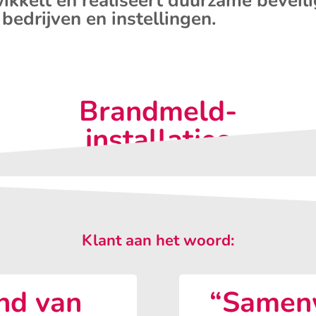
ikkelt en realiseert duurzame beveil
 bedrijven en instellingen.
Brandmeld-
installaties
Klant aan het woord:
nd van
“Samenw