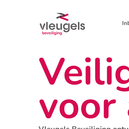
In
Veili
voor 