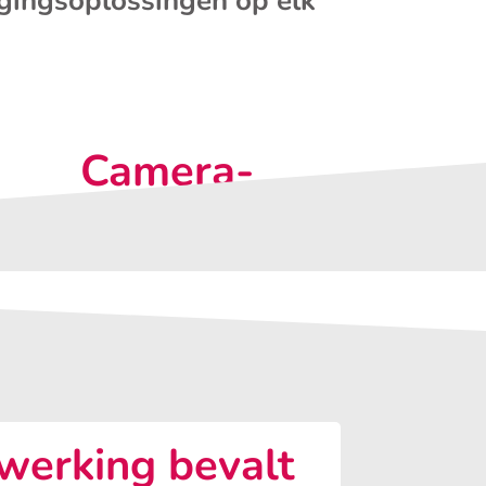
igingsoplossingen op elk
Camera-
observatie
erking bevalt