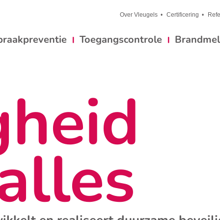
Over Vleugels
Certificering
Refe
braakpreventie
Toegangscontrole
Brandmeld
gheid
alles