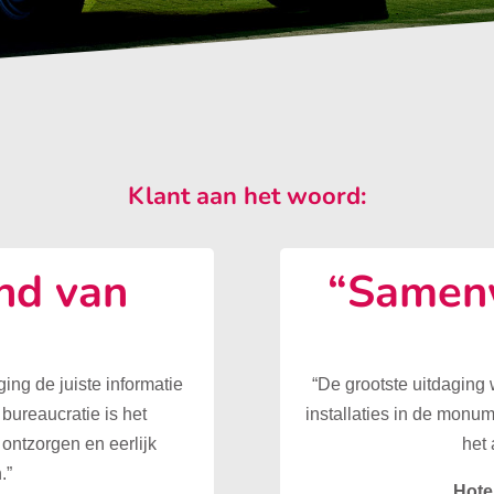
Klant aan het woord:
nd van
“Samenw
”
ing de juiste informatie
“De grootste uitdaging
 bureaucratie is het
installaties in de monu
ontzorgen en eerlijk
het 
.”
Hote