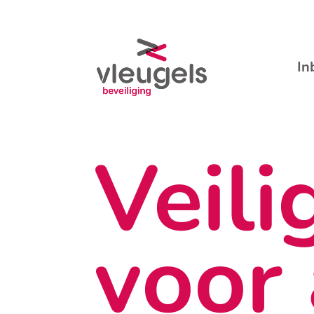
In
Veili
voor 