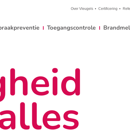
Over Vleugels
Certificering
Refe
braakpreventie
Toegangscontrole
Brandmeld
gheid
alles