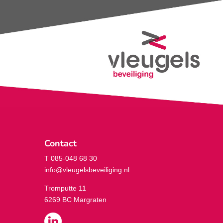
Contact
T 085-048 68 30
info@vleugelsbeveiliging.nl
Tromputte 11
6269 BC Margraten