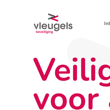
In
Veili
voor 