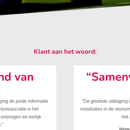
Klant aan het woord:
nd van
“Samenw
”
ing de juiste informatie
“De grootste uitdaging
 bureaucratie is het
installaties in de monu
ontzorgen en eerlijk
het 
.”
Hote