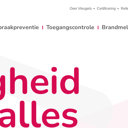
Over Vleugels
Certificering
Refe
braakpreventie
Toegangscontrole
Brandmeld
gheid
alles