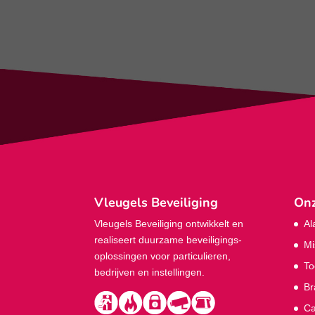
Vleugels Beveiliging
Onz
Vleugels Beveiliging ontwikkelt en
Al
realiseert duurzame beveiligings­
Mi
oplossingen voor particulieren,
To
bedrijven en instellingen.
Br
Ca