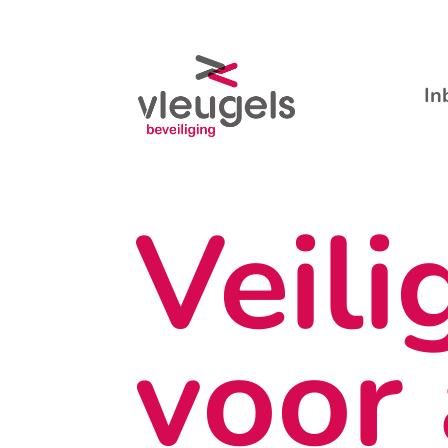
In
Veili
voor 