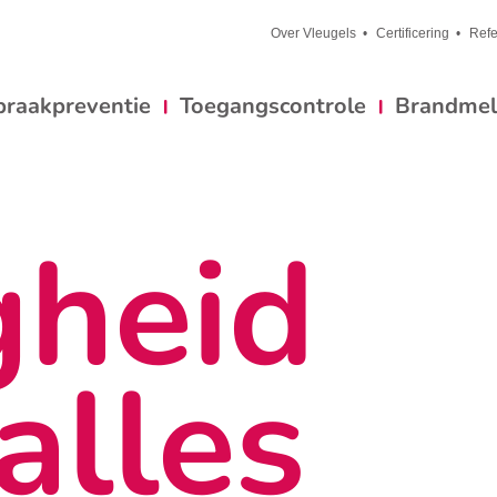
Over Vleugels
Certificering
Refe
braakpreventie
Toegangscontrole
Brandmeld
gheid
alles