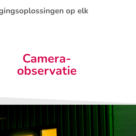
igingsoplossingen op elk
Camera-
observatie