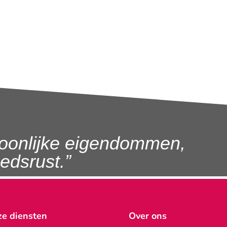
oonlijke eigendommen,
dsrust.”
e diensten
Over ons