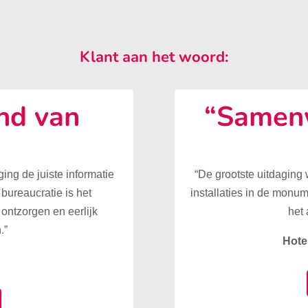
Klant aan het woord:
nd van
“Samenw
”
ing de juiste informatie
“De grootste uitdaging
 bureaucratie is het
installaties in de monu
ontzorgen en eerlijk
het 
.”
Hote