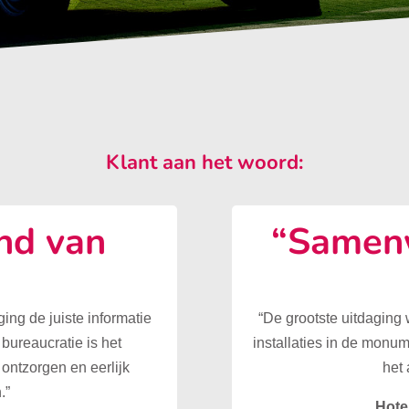
Klant aan het woord:
nd van
“Samenw
”
ing de juiste informatie
“De grootste uitdaging
 bureaucratie is het
installaties in de monu
ontzorgen en eerlijk
het 
.”
Hote