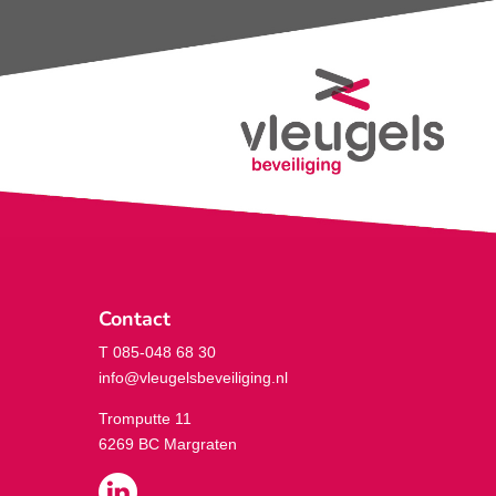
Contact
T 085-048 68 30
info@vleugelsbeveiliging.nl
Tromputte 11
6269 BC Margraten