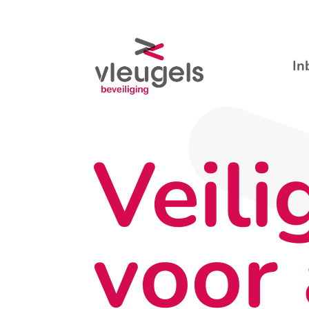
In
Veili
voor 