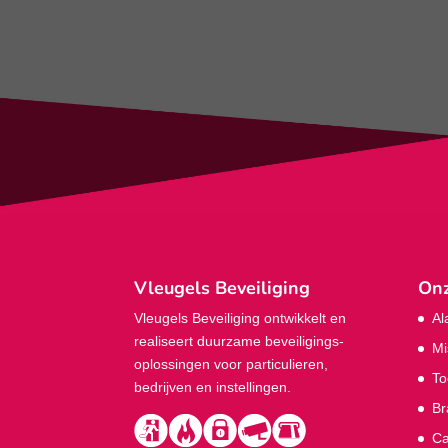
Vleugels Beveiliging
Onz
Vleugels Beveiliging ontwikkelt en
Al
realiseert duurzame beveiligings­
Mi
oplossingen voor particulieren,
To
bedrijven en instellingen.
Br
Ca