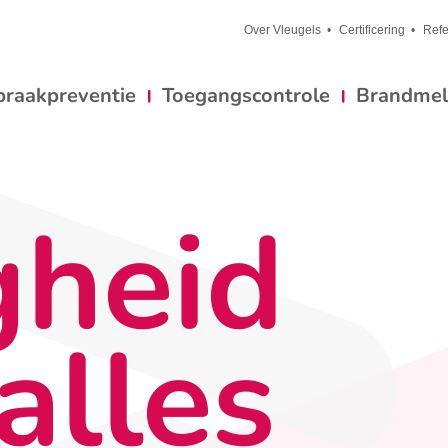
Over Vleugels
Certificering
Refe
braakpreventie
Toegangscontrole
Brandmeld
gheid
alles