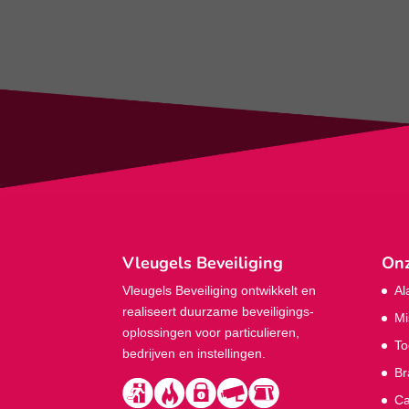
Vleugels Beveiliging
Onz
Vleugels Beveiliging ontwikkelt en
Al
realiseert duurzame beveiligings­
Mi
oplossingen voor particulieren,
To
bedrijven en instellingen.
Br
Ca