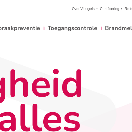
Over Vleugels
Certificering
Refe
braakpreventie
Toegangscontrole
Brandmeld
gheid
alles