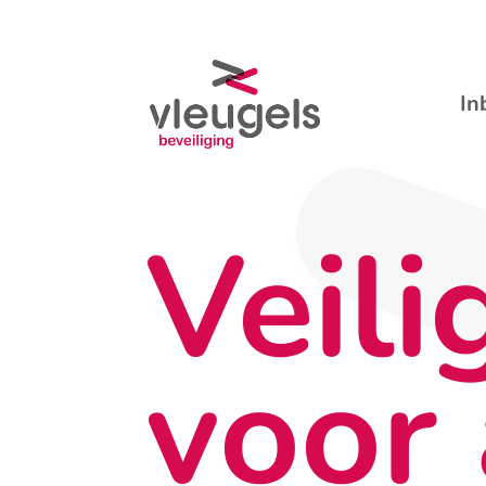
In
Veili
voor 