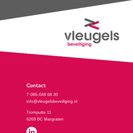
Contact
T 085-048 68 30
info@vleugelsbeveiliging.nl
Tromputte 11
6269 BC Margraten