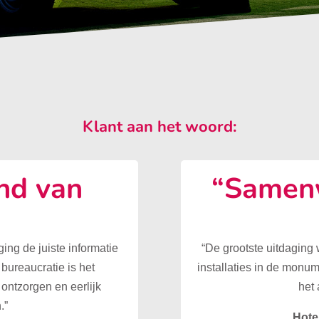
Klant aan het woord:
nd van
“Samenw
”
ing de juiste informatie
“De grootste uitdaging
 bureaucratie is het
installaties in de monu
ontzorgen en eerlijk
het 
.”
Hote