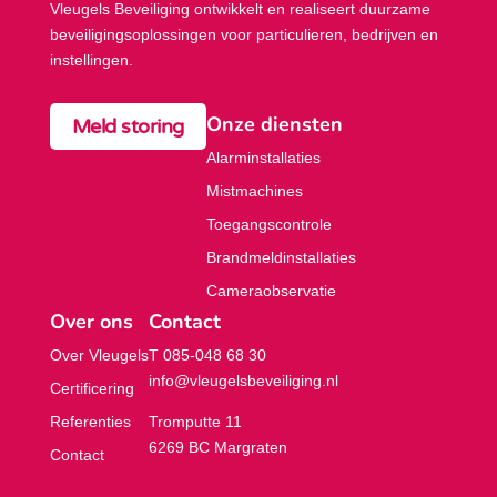
Vleugels Beveiliging ontwikkelt en realiseert duurzame
beveiligings­oplossingen voor particulieren, bedrijven en
instellingen.
Onze diensten
Meld storing
Alarminstallaties
Mistmachines
Toegangscontrole
Brandmeldinstallaties
Cameraobservatie
Over ons
Contact
Over Vleugels
T 085-048 68 30
info@vleugelsbeveiliging.nl
Certificering
Referenties
Tromputte 11
6269 BC Margraten
Contact