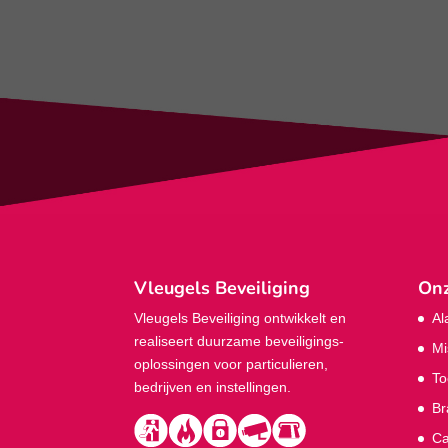
Vleugels Beveiliging
Onz
Vleugels Beveiliging ontwikkelt en
Al
realiseert duurzame beveiligings­
Mi
oplossingen voor particulieren,
To
bedrijven en instellingen.
Br
Ca