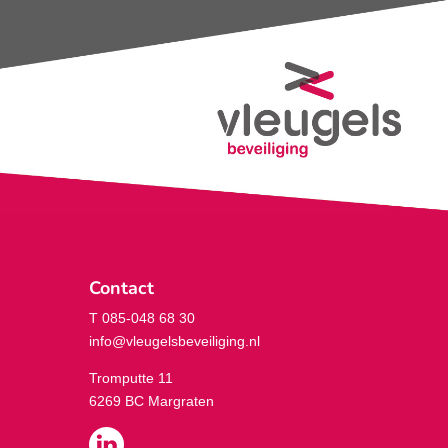
Contact
T 085-048 68 30
info@vleugelsbeveiliging.nl
Tromputte 11
6269 BC Margraten