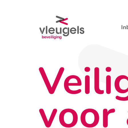
In
Veili
voor 