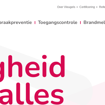
Over Vleugels
Certificering
Refe
braakpreventie
Toegangscontrole
Brandmeld
gheid
alles