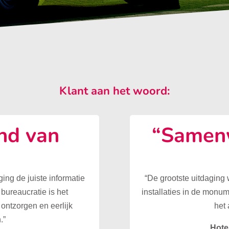
Klant aan het woord:
nd van
“Samenw
”
ing de juiste informatie
“De grootste uitdaging
 bureaucratie is het
installaties in de monu
ontzorgen en eerlijk
het 
.”
Hote