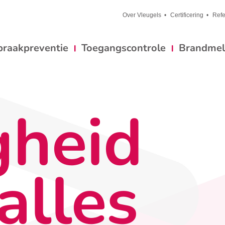
Over Vleugels
Certificering
Refe
braakpreventie
Toegangscontrole
Brandmeld
gheid
alles