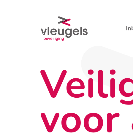
In
Veili
voor 