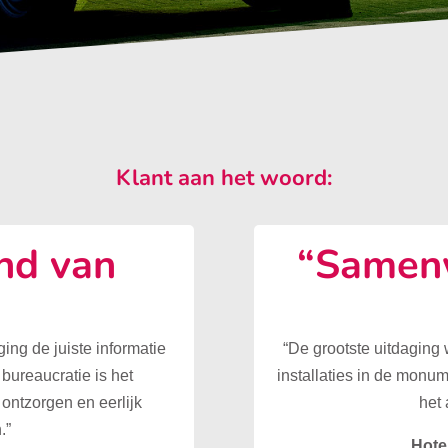
Klant aan het woord:
nd van
“Samenw
”
ing de juiste informatie
“De grootste uitdaging
 bureaucratie is het
installaties in de monu
ontzorgen en eerlijk
het 
.”
Hote